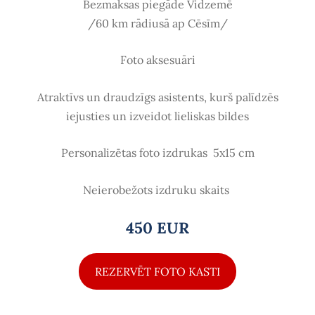
Bezmaksas piegāde Vidzemē
/60 km rādiusā ap Cēsīm/
Foto aksesuāri
Atraktīvs un draudzīgs asistents, kurš palīdzēs
iejusties un izveidot lieliskas bildes
Personalizētas foto izdrukas
5x15 cm
Neierobežots izdruku skaits
450 EUR
REZERVĒT FOTO KASTI