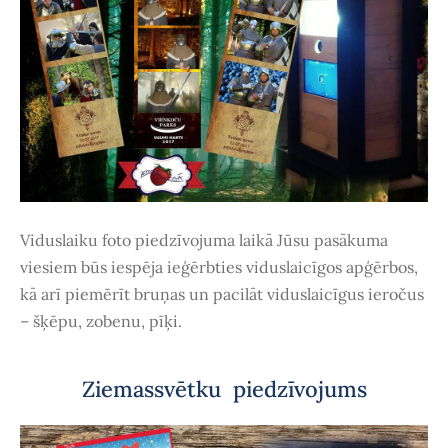
Viduslaiku foto piedzīvojuma laikā Jūsu pasākuma
viesiem būs iespēja ieģērbties viduslaicīgos apģērbos,
kā arī piemērīt bruņas un pacilāt viduslaicīgus ieročus
– šķēpu, zobenu, pīķi.
Ziemassvētku piedzīvojums