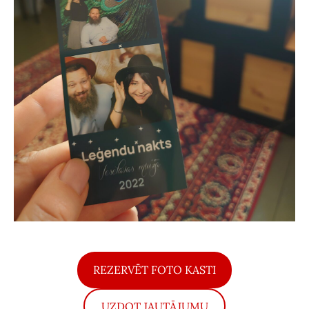
​REZERVĒT FOTO KASTI​
​UZDOT JAUTĀJUMU​