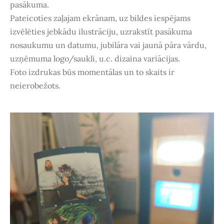
pasākuma.
Pateicoties zaļajam ekrānam, uz bildes iespējams
izvēlēties jebkādu ilustrāciju, uzrakstīt pasākuma
nosaukumu un datumu, jubilāra vai jaunā pāra vārdu,
uzņēmuma logo/saukli, u.c. dizaina variācijas.
Foto izdrukas būs momentālas un to skaits ir
neierobežots.