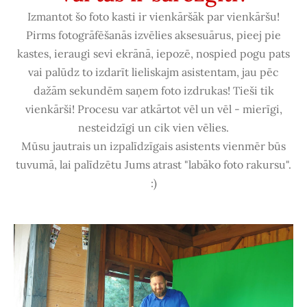
Izmantot šo foto kasti ir vienkāršāk par vienkāršu!
Pirms fotogrāfēšanās izvēlies aksesuārus, pieej pie
kastes, ieraugi sevi ekrānā, iepozē, nospied pogu pats
vai palūdz to izdarīt lieliskajm asistentam, jau pēc
dažām sekundēm saņem foto izdrukas! Tieši tik
vienkārši! Procesu var atkārtot vēl un vēl - mierīgi,
nesteidzīgi un cik vien vēlies.
Mūsu jautrais un izpalīdzīgais asistents vienmēr būs
tuvumā, lai palīdzētu Jums atrast "labāko foto rakursu".
:)