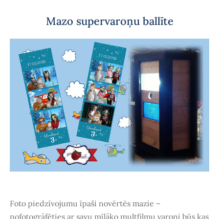
Mazo supervaroņu ballīte
Foto piedzīvojumu īpaši novērtēs mazie –
nofotogrāfēties ar savu mīļāko multfilmu varoni būs kas