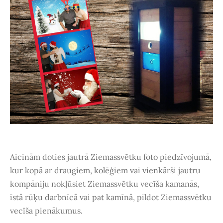
Aicinām doties jautrā Ziemassvētku foto piedzīvojumā,
kur kopā ar draugiem, kolēģiem vai vienkārši jautru
kompāniju nokļūsiet Ziemassvētku vecīša kamanās,
īstā rūķu darbnīcā vai pat kamīnā, pildot Ziemassvētku
vecīša pienākumus.