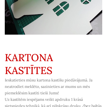
KARTONA
KASTĪTES
Ieskatieties mūsu kartona kastīšu piedāvājumā. Ja
neatrodiet meklēto, sazinieties ar mums un mēs
piemeklēsim kastīti tieši Jums!
Uz kastītēm iespējams veikt apdruku 1 krāsā
sietspiedes tehnikā, kā arī pilnkrāsu druku /bez baltās