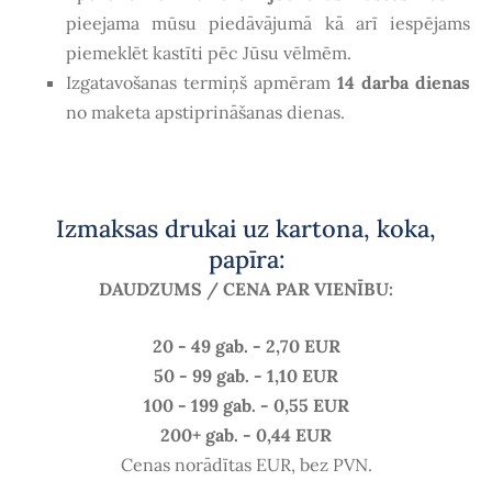
pieejama mūsu piedāvājumā kā arī iespējams
piemeklēt kastīti pēc Jūsu vēlmēm.
Izgatavošanas termiņš apmēram
14
darba dienas
no maketa apstiprināšanas dienas.
Izmaksas drukai uz kartona, koka,
papīra:
DAUDZUMS / CENA PAR VIENĪBU:
20 - 49 gab. - 2,70 EUR
50 - 99 gab. - 1,10 EUR
100 - 199 gab. - 0,55 EUR
200+ gab. - 0,44 EUR
Cenas norādītas EUR, bez PVN.