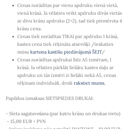
Cenas norādītas par vienu apdruku vienā vietā,
vienā krāsā. Ja vēlaties veikt apdruku divās vietās
ar divu krāsu apdruku (2+2), tad tiek piemērota 4
krāsu cena.
Cenas tiek norādītas TIKAI par apdruku 1 krāsā,
kastes cena tiek rēķināta atsevišķi /ieskaties
mūsu
kartona kastīšu piedāvājumā
ŠEIT
/
Cenas norādītas apdrukai līdz A5 izmēram, 1
krāsā. Ja vēlaties pārklāt lielāku kastes daļu ar
apdruku un tās izmēri ir lielāki nekā A5, cenas
rēķinam individuāli, droši
rakstiet mums.
Papildus izmaksas SIETSPIEDES DRUKAI:
- Sieta sagatavošana (par katru krāsu un drukas vietu)
- 15,00 EUR + PVN
- krāsas jaukšanu pēc noteiktā PANTONE - 10,00 EUR