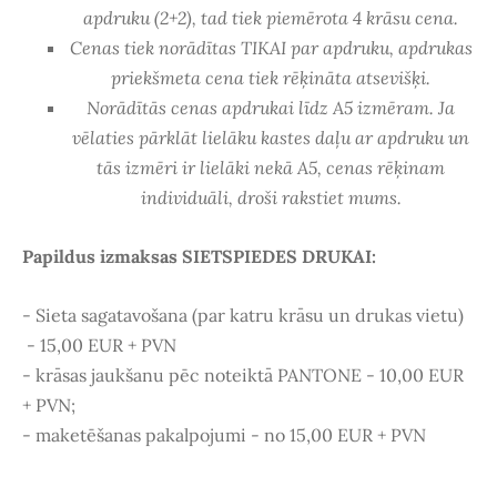
apdruku (2+2), tad tiek piemērota 4 krāsu cena.
Cenas tiek norādītas TIKAI par apdruku, apdrukas
priekšmeta cena tiek rēķināta atsevišķi.
Norādītās cenas apdrukai līdz A5 izmēram. Ja
vēlaties pārklāt lielāku kastes daļu ar apdruku un
tās izmēri ir lielāki nekā A5,
cenas rēķinam
individuāli, droši
rakstiet mums.
Papildus izmaksas SIETSPIEDES DRUKAI:
- Sieta sagatavošana (par katru krāsu un drukas vietu)
- 15,00 EUR + PVN
- krāsas jaukšanu pēc noteiktā PANTONE - 10,00 EUR
+ PVN;
- maketēšanas pakalpojumi - no 15,00 EUR + PVN