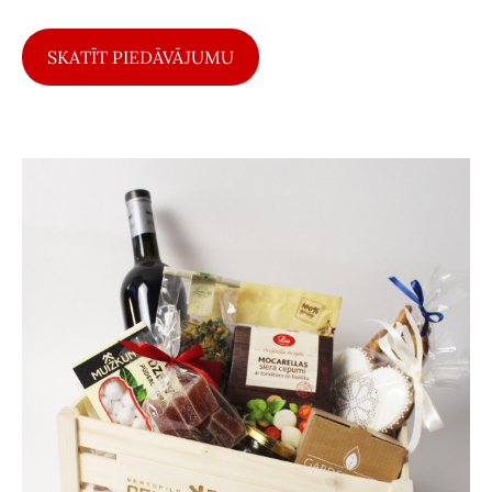
SKATĪT PIEDĀVĀJUMU