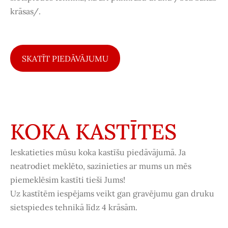
krāsas/.
SKATĪT PIEDĀVĀJUMU
KOKA KASTĪTES
Ieskatieties mūsu koka kastīšu piedāvājumā. Ja
neatrodiet meklēto, sazinieties ar mums un mēs
piemeklēsim kastīti tieši Jums!
Uz kastītēm iespējams veikt gan gravējumu gan druku
sietspiedes tehnikā līdz 4 krāsām.