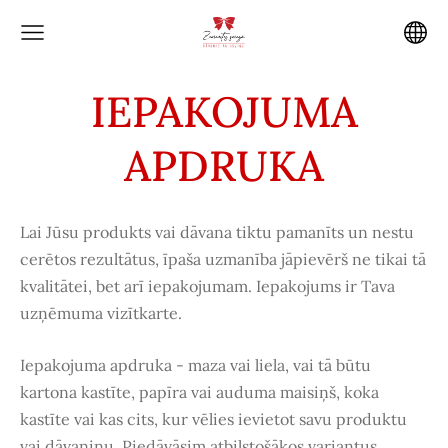
IEPAKOJUMA
APDRUKA
Lai Jūsu produkts vai dāvana tiktu pamanīts un nestu
cerētos rezultātus, īpaša uzmanība jāpievērš ne tikai tā
kvalitātei, bet arī iepakojumam. Iepakojums ir Tava
uzņēmuma vizītkarte.
Iepakojuma apdruka - maza vai liela, vai tā būtu
kartona kastīte, papīra vai auduma maisiņš, koka
kastīte vai kas cits, kur vēlies ievietot savu produktu
vai dāvaniņu. Piedāvāsim atbilstošākos variantus