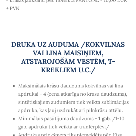
+ PVN;
DRUKA UZ AUDUMA
/KOKVILNAS
VAI LINA MAISIŅIEM,
ATSTAROJOŠĀM VESTĒM, T-
KREKLIEM U.C./
Maksimālais krāsu daudzums kokvilnas vai lina
apdrukai - 4 (cena atkarīga no krāsu daudzuma),
sintētiskajiem audumiem tiek veikta sublimācijas
apdruka, kas ļauj uzdrukāt arī pilnkrāsu attēlu.
Minimālais pasūtījuma daudzums -
1 gab.
/1-10
gab. apdruka tiek veikta ar tranfērplēvi/
Apdrukas priekšmets tiks piemeklēts pēc Jūsu