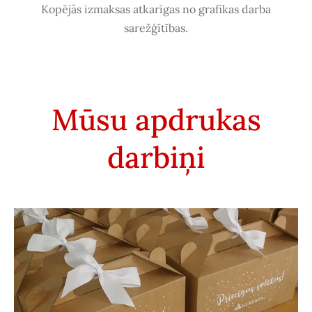
Kopējās izmaksas atkarīgas no grafikas darba
sarežģītības.
Mūsu apdrukas
darbiņi