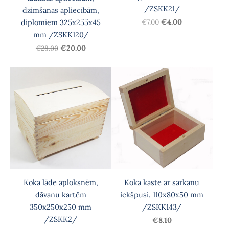
/ZSKK21/
dzimšanas apliecībām,
€7.00
€4.00
diplomiem 325x255x45
mm /ZSKK120/
€28.00
€20.00
Koka lāde aploksnēm,
Koka kaste ar sarkanu
dāvanu kartēm
iekšpusi. 110x80x50 mm
350x250x250 mm
/ZSKK143/
/ZSKK2/
€8.10