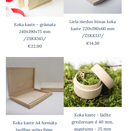
Liela medus šūnas koka
Koka kaste - grāmata
kaste 220x190x60 mm
240x190x75 mm
/ZSKK137/
/ZSKK145/
€14.30
€22.00
Koka kaste - lādīte
gredzenam d 40 mm,
Koka kaste A4 formāta
augstums - 25 mm
laulības apliecībām,