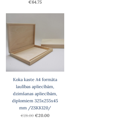
€64.75
Koka kaste A4 formāta
laulības apliecībām,
dzimšanas apliecībām,
diplomiem 325x255x45
mm /ZSKK120/
€28.00
€20.00