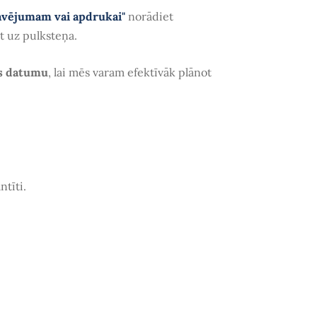
avējumam vai apdrukai"
norādiet
ēt uz pulksteņa.
s datumu
, lai mēs varam efektīvāk plānot
ntīti.