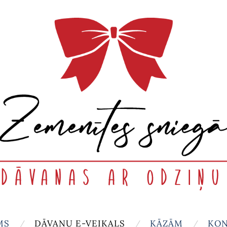
MS
DĀVANU E-VEIKALS
KĀZĀM
KON