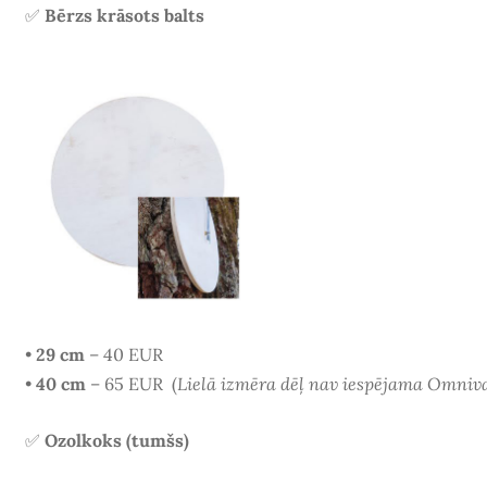
✅
Bērzs krāsots balts
•
29 cm
– 40 EUR
•
40 cm
– 65 EUR
(
Lielā izmēra dēļ nav iespējama Omniv
✅
Ozolkoks (tumšs)