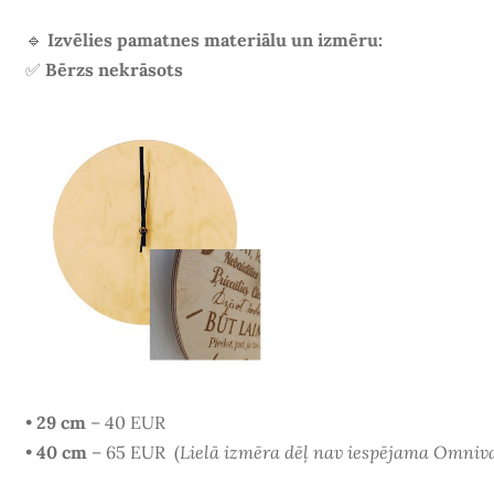
🔹
Izvēlies pamatnes materiālu un izmēru:
✅
Bērzs nekrāsots
•
29 cm
– 40 EUR
•
40 cm
– 65 EUR
(
Lielā izmēra dēļ nav iespējama Omniv