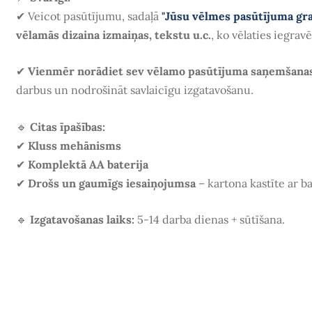
✔
Veicot pasūtījumu, sadaļā
"Jūsu vēlmes pasūtījuma gr
vēlamās dizaina izmaiņas, tekstu u.c.
, ko vēlaties iegrav
✔
Vienmēr norādiet sev vēlamo pasūtījuma saņemšana
darbus un nodrošināt savlaicīgu izgatavošanu.
🔹
Citas īpašības:
✔
Kluss mehānisms
✔
Komplektā AA baterija
✔
Drošs un gaumīgs iesaiņojumsa
– kartona kastīte ar ba
🔹
Izgatavošanas laiks:
5-14 darba dienas + sūtīšana.