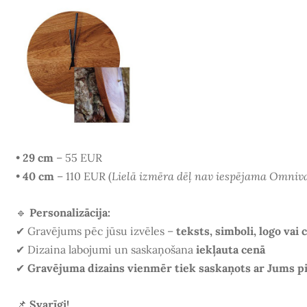
•
29 cm
– 55 EUR
•
40 cm
– 110 EUR (
Lielā izmēra dēļ nav iespējama Omniv
🔹
Personalizācija:
✔ Gravējums pēc jūsu izvēles –
teksts, simboli, logo vai 
✔ Dizaina labojumi un saskaņošana
iekļauta cenā
✔
Gravējuma dizains vienmēr tiek saskaņots ar Jums p
📌
Svarīgi!