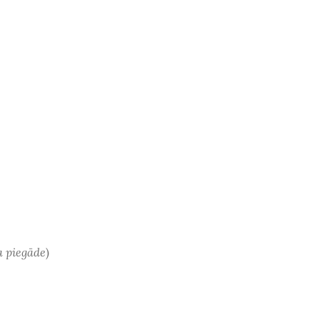
a piegāde
)