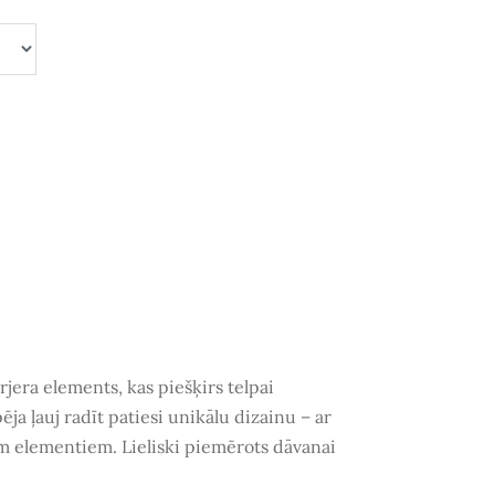
erjera elements, kas piešķirs telpai
pēja
ļauj radīt patiesi unikālu dizainu – ar
em elementiem. Lieliski piemērots
dāvanai