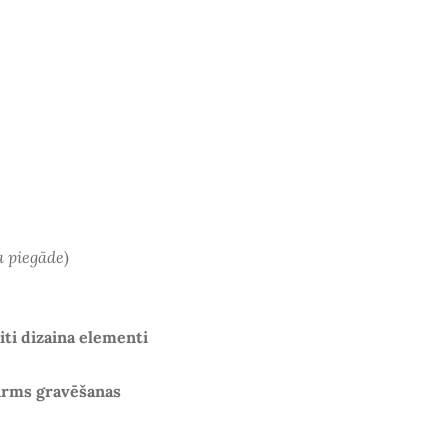
a piegāde
)
citi dizaina elementi
irms gravēšanas