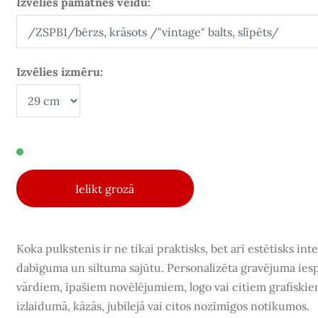
Izvēlies pamatnes veidu:
Izvēlies izmēru:
Ielikt grozā
Koka pulkstenis ir ne tikai praktisks, bet arī estētisks int
dabīguma un siltuma sajūtu.
Personalizēta gravējuma ies
vārdiem, īpašiem novēlējumiem, logo vai citiem grafiski
izlaidumā, kāzās, jubilejā vai citos nozīmīgos notikumos
.