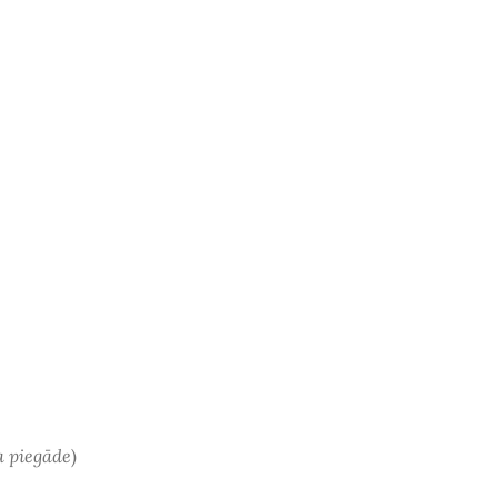
a piegāde
)