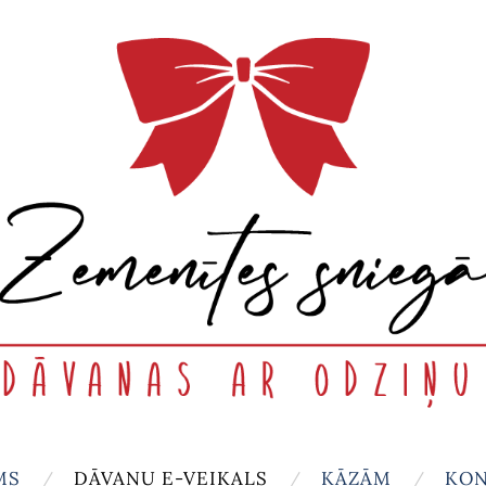
MS
DĀVANU E-VEIKALS
KĀZĀM
KON