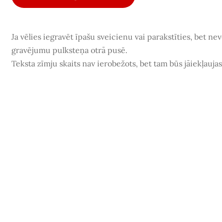
Ja vēlies iegravēt īpašu sveicienu vai parakstīties, bet ne
gravējumu pulksteņa otrā pusē.
Teksta zīmju skaits nav ierobežots, bet tam būs jāiekļauj