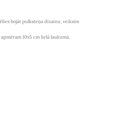
vēlies bojāt pulksteņa dizainu, veiksim
as apmēram 10x5 cm lielā laukumā.