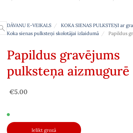
DĀVANU E-VEIKALS
KOKA SIENAS PULKSTEŅI ar gr
Koka sienas pulksteņi skolotājai izlaidumā
Papildus g
Papildus gravējums
pulksteņa aizmugurē
€5.00
Ielikt grozā