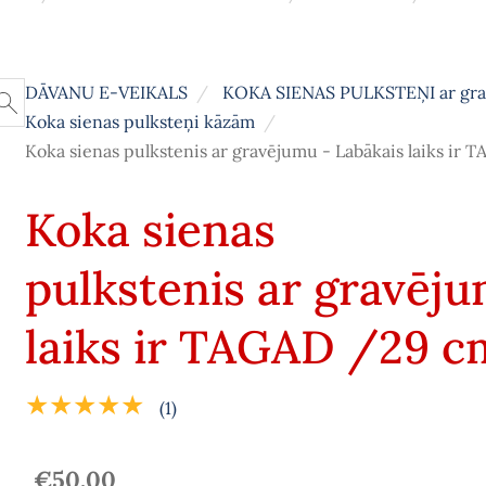
DĀVANU E-VEIKALS
KOKA SIENAS PULKSTEŅI ar gr
Koka sienas pulksteņi kāzām
Koka sienas pulkstenis ar gravējumu - Labākais laiks ir
Koka sienas
pulkstenis ar gravēju
laiks ir TAGAD /29 c
★★★★★
(1)
€50.00