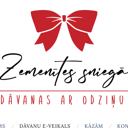
MS
DĀVANU E-VEIKALS
KĀZĀM
KON