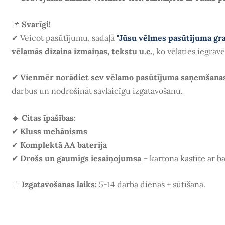
📌
Svarīgi!
✔
Veicot pasūtījumu, sadaļā
"Jūsu vēlmes pasūtījuma gr
vēlamās dizaina izmaiņas, tekstu u.c.
, ko vēlaties iegrav
✔
Vienmēr norādiet sev vēlamo pasūtījuma saņemšana
darbus un nodrošināt savlaicīgu izgatavošanu.
🔹
Citas īpašības:
✔
Kluss mehānisms
✔
Komplektā AA baterija
✔
Drošs un gaumīgs iesaiņojumsa
– kartona kastīte ar ba
🔹
Izgatavošanas laiks:
5-14 darba dienas + sūtīšana.