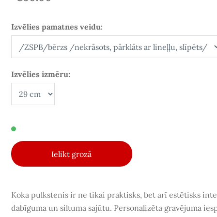
Izvēlies pamatnes veidu:
Izvēlies izmēru:
Ielikt grozā
Koka pulkstenis ir ne tikai praktisks, bet arī estētisks int
dabīguma un siltuma sajūtu.
Personalizēta gravējuma ies