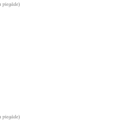
a piegāde
)
a piegāde
)