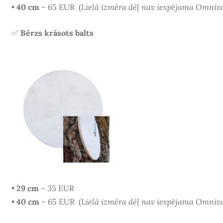
•
40 cm
– 65 EUR
(
Lielā izmēra dēļ nav iespējama Omniv
✅
Bērzs krāsots balts
•
29 cm
– 35 EUR
•
40 cm
– 65 EUR
(
Lielā izmēra dēļ nav iespējama Omniv