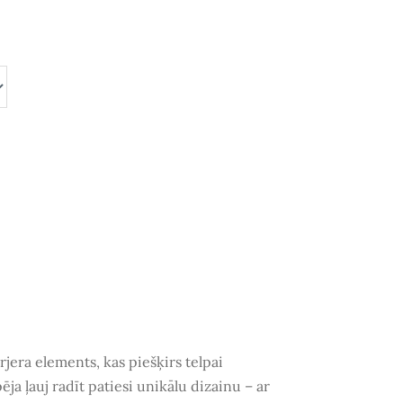
erjera elements, kas piešķirs telpai
pēja
ļauj radīt patiesi unikālu dizainu – ar