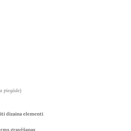
a piegāde
)
citi dizaina elementi
irms gravēšanas