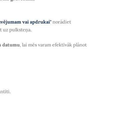
avējumam vai apdrukai"
norādiet
ēt uz pulksteņa.
s datumu
, lai mēs varam efektīvāk plānot
ntīti.