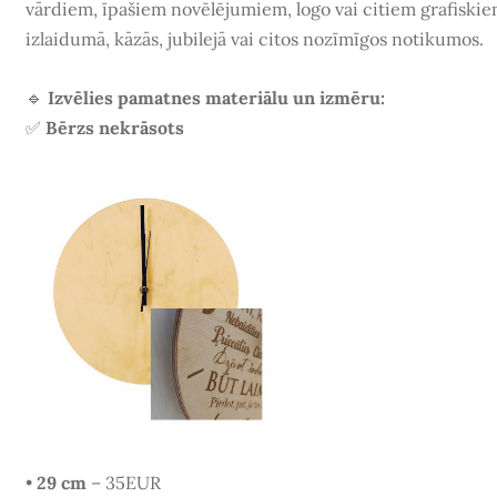
vārdiem, īpašiem novēlējumiem, logo vai citiem grafiski
izlaidumā, kāzās, jubilejā vai citos nozīmīgos notikumos
.
🔹
Izvēlies pamatnes materiālu un izmēru:
✅
Bērzs nekrāsots
•
29 cm
– 35EUR