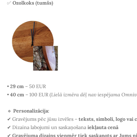
✅
Ozolkoks (tumšs)
•
29 cm
– 50 EUR
•
40 cm
– 100 EUR (
Lielā izmēra dēļ nav iespējama Omniv
🔹
Personalizācija:
✔ Gravējums pēc jūsu izvēles –
teksts, simboli, logo vai 
✔ Dizaina labojumi un saskaņošana
iekļauta cenā
✔
Gravējuma dizains vienmēr tiek saskaņots ar Jums p