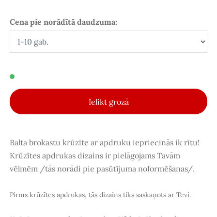
Cena pie norādītā daudzuma:
Ielikt grozā
Balta brokastu krūzīte ar apdruku iepriecinās ik rītu!
Krūzītes apdrukas dizains ir pielāgojams Tavām
vēlmēm /tās norādi pie pasūtījuma noformēšanas/.
Pirms krūzītes apdrukas, tās dizains tiks saskaņots ar Tevi.