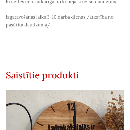
Krūzītes cena atkarīga no kopējā krūzīšu daudzuma.
Izgatavošanas laiks 3-10 darba dienas./atkarībā no
pasūtītā daudzuma/.
Saistītie produkti